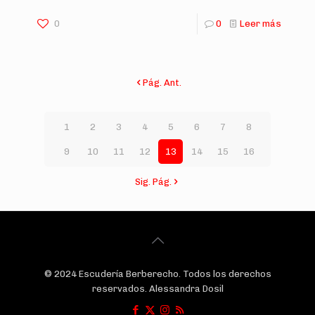
0
0
Leer más
Pág. Ant.
1
2
3
4
5
6
7
8
9
10
11
12
13
14
15
16
Sig. Pág.
© 2024 Escudería Berberecho. Todos los derechos
reservados. Alessandra Dosil