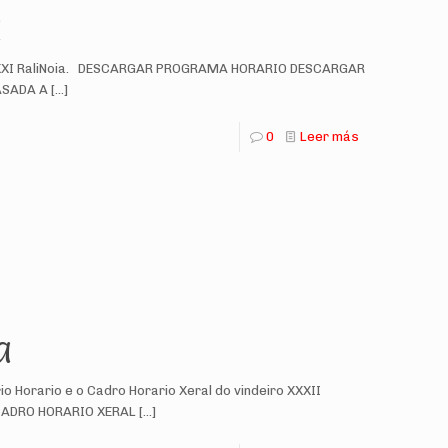
a
do XXXI RaliNoia. DESCARGAR PROGRAMA HORARIO DESCARGAR
ASADA A
[…]
0
Leer más
a
o Horario e o Cadro Horario Xeral do vindeiro XXXII
CADRO HORARIO XERAL
[…]