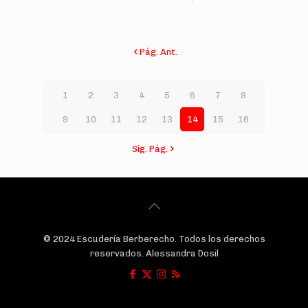
Pág. Ant.
1
2
3
4
5
6
7
8
9
10
11
12
13
14
15
16
Sig. Pág.
© 2024 Escudería Berberecho. Todos los derechos
reservados. Alessandra Dosil