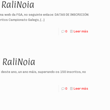
 RaliNoia
ina web da FGA, no seguinte enlace: DATAS DE INSCRICIÓN:
critos Campionato Galego,
[…]
0
Leer más
V RaliNoia
 deste ano, un ano máis, superando os 150 inscritos, no
0
Leer más