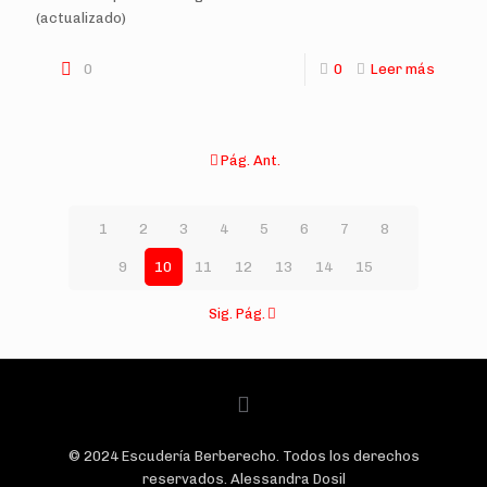
(actualizado)
0
0
Leer más
Pág. Ant.
1
2
3
4
5
6
7
8
9
10
11
12
13
14
15
Sig. Pág.
© 2024 Escudería Berberecho. Todos los derechos
reservados. Alessandra Dosil