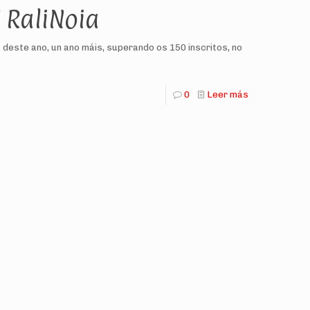
V RaliNoia
 deste ano, un ano máis, superando os 150 inscritos, no
0
Leer más