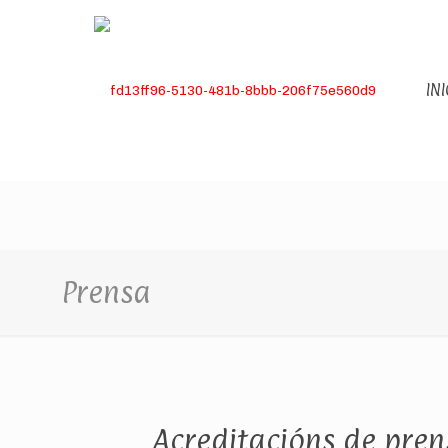
INI
Prensa
Acreditacións de pren