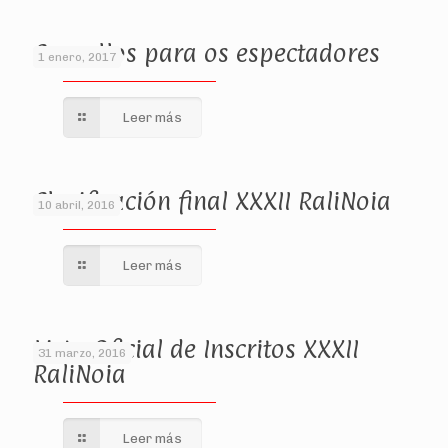
Consellos para os espectadores
1 enero, 2017
Leer más
Clasificación final XXXII RaliNoia
10 abril, 2016
Leer más
Lista Oficial de Inscritos XXXII
31 marzo, 2016
RaliNoia
Leer más